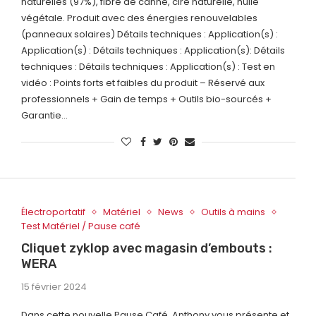
naturelles (97%), fibre de canne, cire naturelle, huile
végétale. Produit avec des énergies renouvelables
(panneaux solaires) Détails techniques : Application(s) :
Application(s) : Détails techniques : Application(s): Détails
techniques : Détails techniques : Application(s) : Test en
vidéo : Points forts et faibles du produit – Réservé aux
professionnels + Gain de temps + Outils bio-sourcés +
Garantie…
Électroportatif
Matériel
News
Outils à mains
Test Matériel / Pause café
Cliquet zyklop avec magasin d’embouts :
WERA
15 février 2024
Dans cette nouvelle Pause Café, Anthony vous présente et