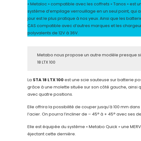
« Metaloc » compatible avec les coffrets « Tanos » est u
système d’empilage verrouillage en un seul point, qui a
jour est le plus pratique à nos yeux. Ainsi que les batteri
CAS compatible avec d’autres marques et les chargeu
polyvalents de 12V à 36V.
Metabo nous propose un autre modèle presque simi
18 LTX 100
La
STA 18 LTX 100
est une scie sauteuse sur batterie p
grâce à une molette située sur son côté gauche, ainsi
avec quatre positions.
Elle offrira la possibilité de couper jusqu’à 100 mm da
l’acier. On pourra l’incliner de – 45° à + 45° avec ses
Elle est équipée du système « Metabo Quick » une MERV
éjectant cette dernière.