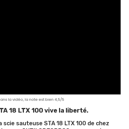
ans la vidéo, la note est bien 4,5/5
A 18 LTX 100 vive la liberté.
a scie sauteuse STA 18 LTX 100 de chez