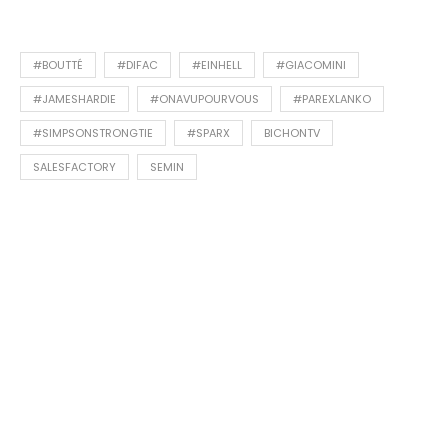
#BOUTTÉ
#DIFAC
#EINHELL
#GIACOMINI
#JAMESHARDIE
#ONAVUPOURVOUS
#PAREXLANKO
#SIMPSONSTRONGTIE
#SPARX
BICHONTV
SALESFACTORY
SEMIN