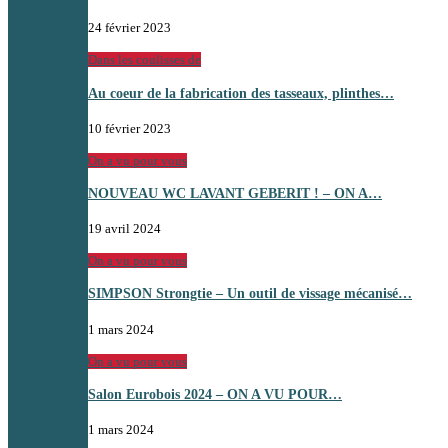
24 février 2023
Dans les coulisses de
Au coeur de la fabrication des tasseaux, plinthes…
10 février 2023
On a vu pour vous
NOUVEAU WC LAVANT GEBERIT ! – ON A…
19 avril 2024
On a vu pour vous
SIMPSON Strongtie – Un outil de vissage mécanisé…
1 mars 2024
On a vu pour vous
Salon Eurobois 2024 – ON A VU POUR…
1 mars 2024