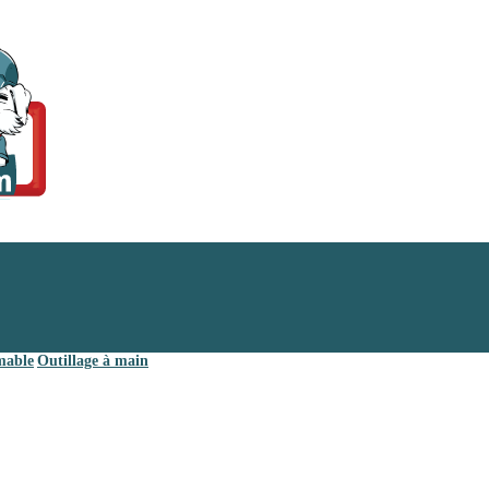
mable
Outillage à main