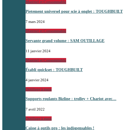
Matériel et Consommable
Pietement universel pour scie à onglet : TOUGHBUILT
7 mars 2024
Matériel et Consommable
Servante grand volume : SAM OUTILLAGE
11 janvier 2024
Matériel et Consommable
Établi quickset : TOUGHBUILT
4 janvier 2024
Outillage à main
Supports roulants Bizline : trolley + Chariot avec…
7 avril 2022
Outillage à main
Caisse à outils pro : les indispensables !