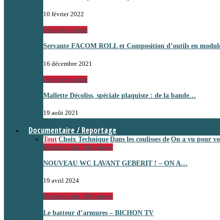
10 février 2022
Outillage à main
Servante FACOM ROLL et Composition d’outils en module
16 décembre 2021
Outillage à main
Mallette Décoliss, spéciale plaquiste : de la bande…
19 août 2021
Documentaire / Reportage
Tout
Choix Technique
Dans les coulisses de
On a vu pour vo
Documentaire / Reportage
NOUVEAU WC LAVANT GEBERIT ! – ON A…
19 avril 2024
Documentaire / Reportage
Le batteur d’armures – BICHON TV