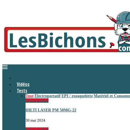
Vidéos
Tests
Tout
Électroportatif
EPI / exosquelette
Matériel et Consom
Électroportatif
HILTI LASER PM 50MG-22
30 mai 2024
Électroportatif