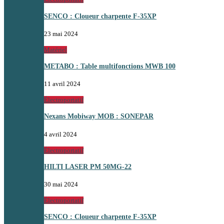
SENCO : Cloueur charpente F-35XP
23 mai 2024
Matériel
METABO : Table multifonctions MWB 100
11 avril 2024
Électroportatif
Nexans Mobiway MOB : SONEPAR
4 avril 2024
Électroportatif
HILTI LASER PM 50MG-22
30 mai 2024
Électroportatif
SENCO : Cloueur charpente F-35XP