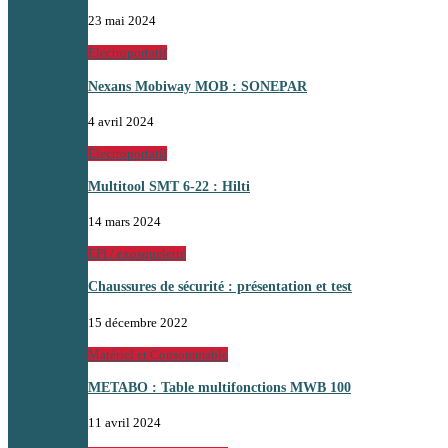
23 mai 2024
Électroportatif
Nexans Mobiway MOB : SONEPAR
4 avril 2024
Électroportatif
Multitool SMT 6-22 : Hilti
14 mars 2024
EPI / exosquelette
Chaussures de sécurité : présentation et test
15 décembre 2022
Matériel et Consommable
METABO : Table multifonctions MWB 100
11 avril 2024