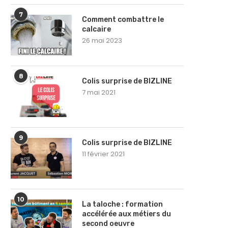
7
Comment combattre le
calcaire
26 mai 2023
8
Colis surprise de BIZLINE
7 mai 2021
9
Colis surprise de BIZLINE
11 février 2021
10
La taloche : formation
Photovoltaïque :
Comment trouver des clie
accélérée aux métiers du
Autoconsommation une bonne
quand on est artisan...
second oeuvre