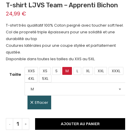
T-shirt LJVS Team – Apprenti Bichon
24,99
€
T-shirt très qualitatif 100% Coton peigné avec toucher soft feel.
Col de propreté triple épaisseurs pour une solidité et une
durabilité au top
Coutures latérales pour une coupe stylée et parfaitement
ajustée.
Disponible dans toutes les tailles du XXS au 5XL.
XXS
XS
S
M
L
XL
XXL
XXXL
Taille
4XL
5XL
M
Effacer
AJOUTER AU PANIER